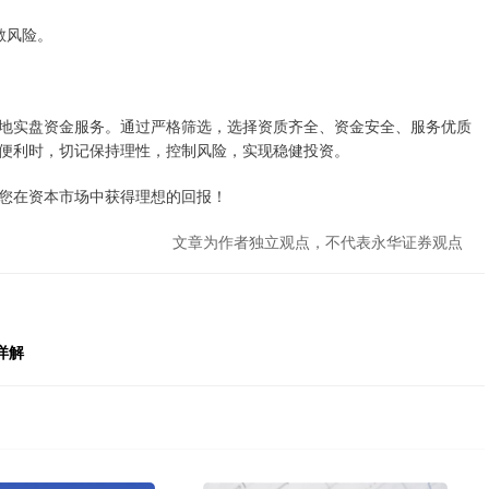
散风险。
地实盘资金服务。通过严格筛选，选择资质齐全、资金安全、服务优质
便利时，切记保持理性，控制风险，实现稳健投资。
您在资本市场中获得理想的回报！
文章为作者独立观点，不代表永华证券观点
详解