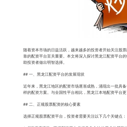
随着资本市场的日益活跃，越来越多的投资者开始关注股票
靠的配资平台至关重要。本文将深入探讨黑龙江配资平台的
助投资者做出明智选择。
## 一、黑龙江配资平台的发展现状
近年来，黑龙江地区的配资市场逐渐成熟，涌现出一批具备
样的配资方案。与全国性平台相比，黑龙江本地配资平台更
## 二、正规股票配资的核心要素
选择正规股票配资平台，投资者需要关注以下几个关键点：