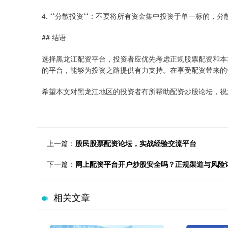
4. **分散投资**：不要将所有资金集中投资于单一标的，分
## 结语
选择黑龙江配资平台，投资者应优先考虑正规股票配资和本
的平台，能够为投资之路提供有力支持。在享受配资带来的
希望本文对黑龙江地区的投资者有所帮助配资炒股论坛，祝
上一篇：
股民股票配资论坛，实战经验交流平台
下一篇：
网上配资平台开户炒股安全吗？正规渠道与风险
相关文章