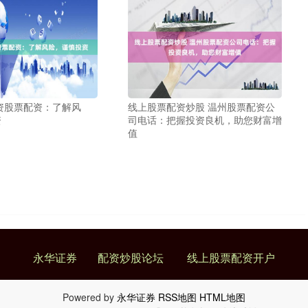
资股票配资：了解风
线上股票配资炒股 温州股票配资公
资
司电话：把握投资良机，助您财富增
值
永华证券
配资炒股论坛
线上股票配资开户
Powered by
永华证券
RSS地图
HTML地图