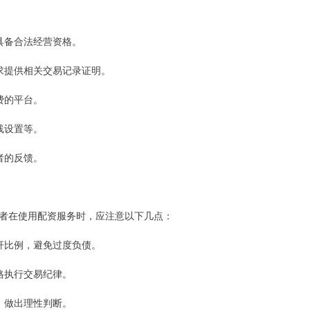
否具备合法经营资格。
要求提供相关交易记录证明。
收费的平台。
仓线设置等。
资者的反馈。
者在使用配资服务时，应注意以下几点：
杠杆比例，避免过度负债。
严格执行交易纪律。
态，做出理性判断。