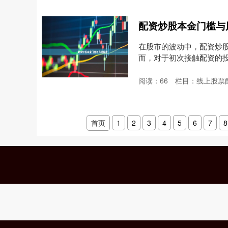
配资炒股本金门槛与
在股市的波动中，配资炒
而，对于初次接触配资的
关....
阅读：
66
栏目：
线上股票
首页
1
2
3
4
5
6
7
8