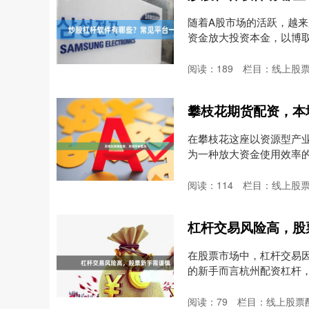
随着A股市场的活跃，越
资金放大投资本金，以博取更
阅读：
189
栏目：
线上股
攀枝花期货配资，本
在攀枝花这座以资源型产
为一种放大资金使用效率
期....
阅读：
114
栏目：
线上股
杠杆交易风险高，股
在股票市场中，杠杆交易因
的新手而言杭州配资杠杆
险....
阅读：
79
栏目：
线上股票