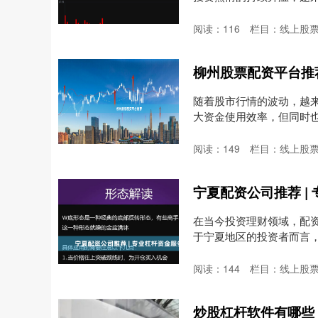
阅读：
116
栏目：
线上股
柳州股票配资平台推
随着股市行情的波动，越
大资金使用效率，但同时
州....
阅读：
149
栏目：
线上股
宁夏配资公司推荐 |
在当今投资理财领域，配
于宁夏地区的投资者而言
提。....
阅读：
144
栏目：
线上股
炒股杠杆软件有哪些