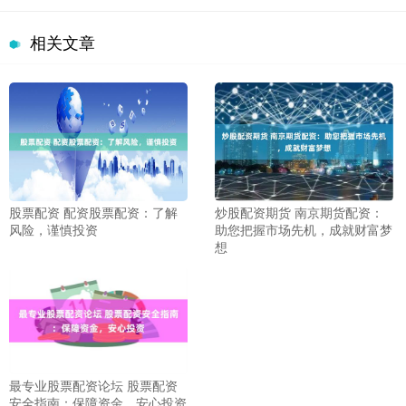
相关文章
股票配资 配资股票配资：了解
炒股配资期货 南京期货配资：
风险，谨慎投资
助您把握市场先机，成就财富梦
想
最专业股票配资论坛 股票配资
安全指南：保障资金，安心投资