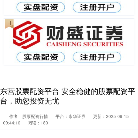
东营股票配资平台 安全稳健的股票配资平
台，助您投资无忧
作者：股票配资行情
平台：永华证券
更新：2025-06-15
09:44:16
阅读：180