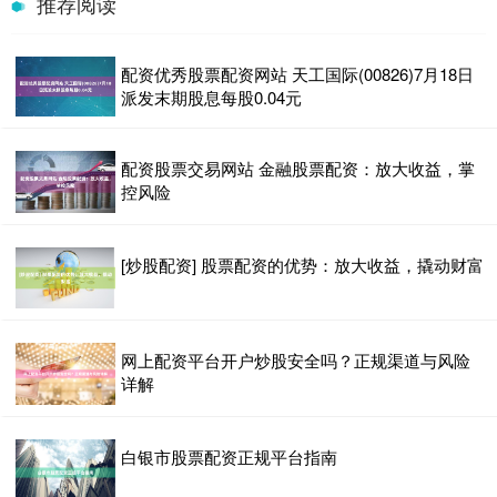
推荐阅读
配资优秀股票配资网站 天工国际(00826)7月18日
派发末期股息每股0.04元
配资股票交易网站 金融股票配资：放大收益，掌
控风险
[炒股配资] 股票配资的优势：放大收益，撬动财富
网上配资平台开户炒股安全吗？正规渠道与风险
详解
白银市股票配资正规平台指南