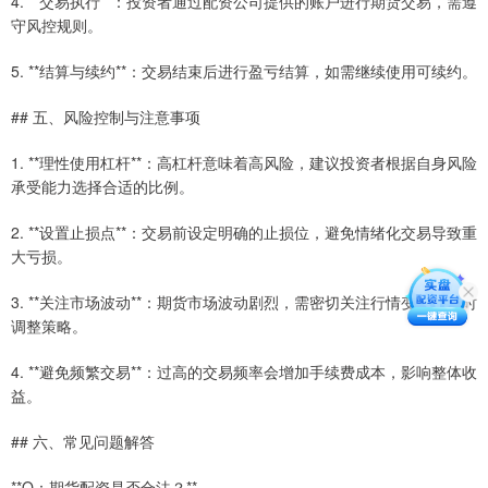
4. **交易执行**：投资者通过配资公司提供的账户进行期货交易，需遵
守风控规则。
5. **结算与续约**：交易结束后进行盈亏结算，如需继续使用可续约。
## 五、风险控制与注意事项
1. **理性使用杠杆**：高杠杆意味着高风险，建议投资者根据自身风险
承受能力选择合适的比例。
2. **设置止损点**：交易前设定明确的止损位，避免情绪化交易导致重
大亏损。
3. **关注市场波动**：期货市场波动剧烈，需密切关注行情变化，及时
调整策略。
4. **避免频繁交易**：过高的交易频率会增加手续费成本，影响整体收
益。
## 六、常见问题解答
**Q：期货配资是否合法？**