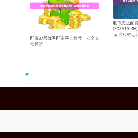
股市怎么配资
(603519.S
元 股权登记
配资炒股优秀配资平台推荐：安全实
盘首选